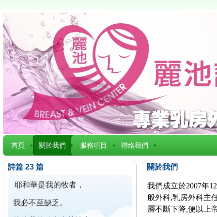
首頁
關於我們
服務項目
聯絡我們
詩篇 23 篇
關於我們
耶和華是我的牧者，
我們成立於2007
般外科,乳房外科主任
我必不至缺乏。
層不斷下降,便以上