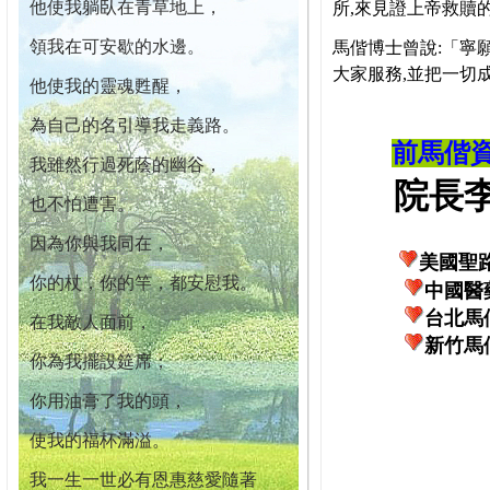
他使我躺臥在青草地上，
所,來見證上帝救贖
領我在可安歇的水邊。
馬偕博士曾說:「寧
大家服務,並把一切
他使我的靈魂甦醒，
為自己的名引導我走義路。
前馬偕
我雖然行過死蔭的幽谷，
院長李柏
也不怕遭害。
因為你與我同在，
美國聖
你的杖，你的竿，都安慰我。
中國醫
台北馬
在我敵人面前，
新竹馬
你為我擺設筵席；
你用油膏了我的頭，
使我的福杯滿溢。
我一生一世必有恩惠慈愛隨著