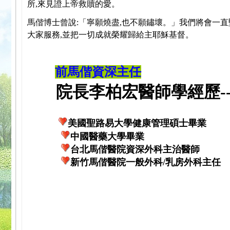
所,來見證上帝救贖的愛。
馬偕博士曾說:「寧願燒盡,也不願鏽壞。」我們將會一直
大家服務,並把一切成就榮耀歸給主耶穌基督。
前馬偕資深主任
院長李柏宏醫師學經歷---
美國聖路易大學健康管理碩士畢業
中國醫藥大學畢業
台北馬偕醫院資深外科主治醫師
新竹馬偕醫院一般外科/乳房外科主任