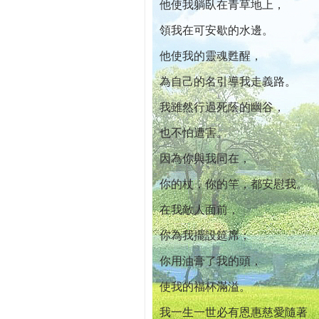
他使我躺臥在青草地上，
領我在可安歇的水邊。
他使我的靈魂甦醒，
為自己的名引導我走義路。
我雖然行過死蔭的幽谷，
也不怕遭害。
因為你與我同在，
你的杖，你的竿，都安慰我。
在我敵人面前，
你為我擺設筵席；
你用油膏了我的頭，
使我的福杯滿溢。
我一生一世必有恩惠慈愛隨著