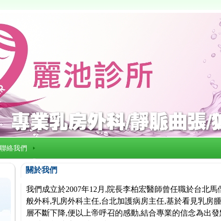
聯絡我們
關於我們
我們成立於2007年12月,院長李柏宏醫師曾任職於台北
般外科,乳房外科主任,台北加護病房主任,基於看見乳房腫
層不斷下降,便以上帝呼召的感動,結合專業的信念為出發