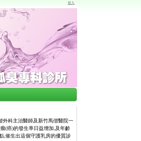
登入
馬偕外科主治醫師及新竹馬偕醫院一
瘤(癌)的發生率日益增加,及年齡
點,催生出這個守護乳房的優質診