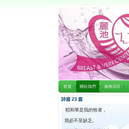
首頁
關於我們
服務項目
詩篇 23 篇
耶和華是我的牧者，
我必不至缺乏。