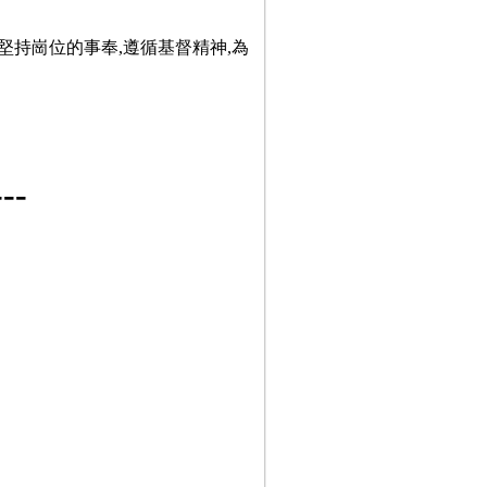
堅持崗位的事奉,遵循基督精神,為
-