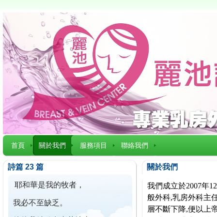
首頁
關於我們
服務項目
聯絡我們
詩篇 23 篇
關於我們
耶和華是我的牧者，
我們成立於2007
般外科,乳房外科主任
我必不至缺乏。
層不斷下降,便以上