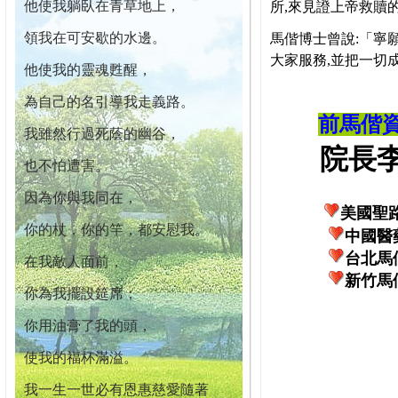
他使我躺臥在青草地上，
所,來見證上帝救贖
領我在可安歇的水邊。
馬偕博士曾說:「寧
大家服務,並把一切
他使我的靈魂甦醒，
為自己的名引導我走義路。
前馬偕
我雖然行過死蔭的幽谷，
院長李柏
也不怕遭害。
因為你與我同在，
美國聖
你的杖，你的竿，都安慰我。
中國醫
台北馬
在我敵人面前，
新竹馬
你為我擺設筵席；
你用油膏了我的頭，
使我的福杯滿溢。
我一生一世必有恩惠慈愛隨著