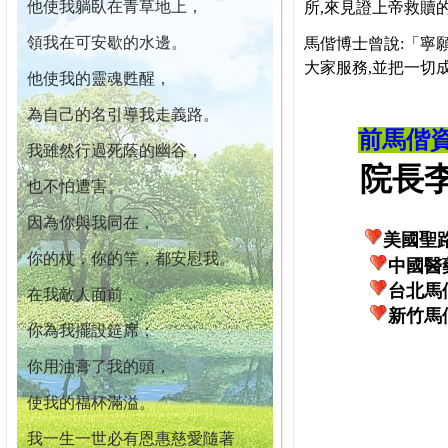
他使我躺臥在青草地上，
所,來見證上帝救贖
領我在可安歇的水邊。
馬偕博士曾說:「寧
大家服務,並把一切
他使我的靈魂甦醒，
為自己的名引導我走義路。
前馬偕
我雖然行過死蔭的幽谷，
院長李柏
也不怕遭害。
因為你與我同在，
美國聖
你的杖，你的竿，都安慰我。
中國醫
台北馬
在我敵人面前，
新竹馬
你為我擺設筵席；
你用油膏了我的頭，
使我的福杯滿溢。
我一生一世必有恩惠慈愛隨著