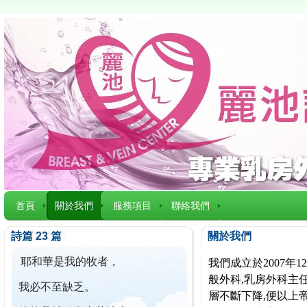
首頁
關於我們
服務項目
聯絡我們
詩篇 23 篇
關於我們
耶和華是我的牧者，
我們成立於2007
般外科,乳房外科主任
我必不至缺乏。
層不斷下降,便以上