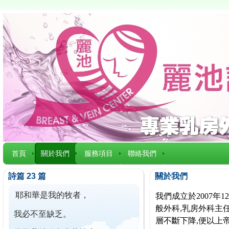
首頁
關於我們
服務項目
聯絡我們
詩篇 23 篇
關於我們
耶和華是我的牧者，
我們成立於2007
般外科,乳房外科主任
我必不至缺乏。
層不斷下降,便以上