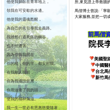
他使我躺臥在青草地上，
所,來見證上帝救贖
領我在可安歇的水邊。
馬偕博士曾說:「寧
大家服務,並把一切
他使我的靈魂甦醒，
為自己的名引導我走義路。
前馬偕
我雖然行過死蔭的幽谷，
院長李柏
也不怕遭害。
因為你與我同在，
美國聖
你的杖，你的竿，都安慰我。
中國醫
台北馬
在我敵人面前，
新竹馬
你為我擺設筵席；
你用油膏了我的頭，
使我的福杯滿溢。
我一生一世必有恩惠慈愛隨著