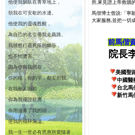
他使我躺臥在青草地上，
所,來見證上帝救贖
領我在可安歇的水邊。
馬偕博士曾說:「寧
大家服務,並把一切
他使我的靈魂甦醒，
為自己的名引導我走義路。
前馬偕
我雖然行過死蔭的幽谷，
院長李柏
也不怕遭害。
因為你與我同在，
美國聖
你的杖，你的竿，都安慰我。
中國醫
台北馬
在我敵人面前，
新竹馬
你為我擺設筵席；
你用油膏了我的頭，
使我的福杯滿溢。
我一生一世必有恩惠慈愛隨著