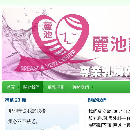
首頁
關於我們
服務項目
聯絡我們
詩篇 23 篇
關於我們
耶和華是我的牧者，
我們成立於2007
般外科,乳房外科主任
我必不至缺乏。
層不斷下降,便以上