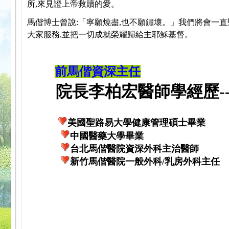
所,來見證上帝救贖的愛。
馬偕博士曾說:「寧願燒盡,也不願鏽壞。」我們將會一直
大家服務,並把一切成就榮耀歸給主耶穌基督。
前馬偕資深主任
院長李柏宏醫師學經歷---
美國聖路易大學健康管理碩士畢業
中國醫藥大學畢業
台北馬偕醫院資深外科主治醫師
新竹馬偕醫院一般外科/乳房外科主任