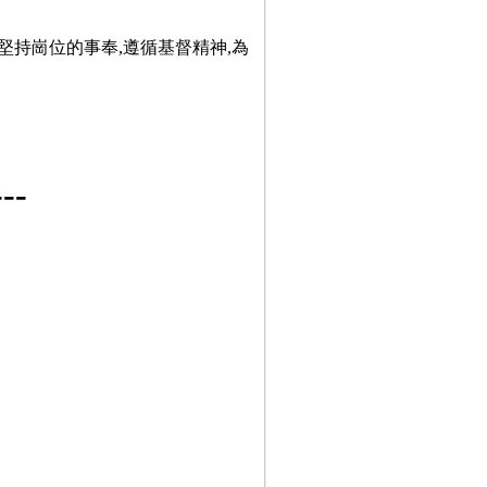
堅持崗位的事奉,遵循基督精神,為
-