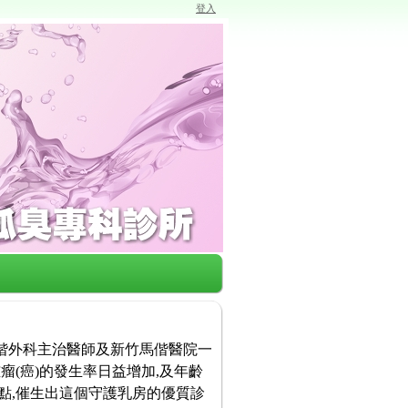
登入
馬偕外科主治醫師及新竹馬偕醫院一
瘤(癌)的發生率日益增加,及年齡
點,催生出這個守護乳房的優質診