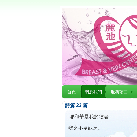
首頁
關於我們
服務項目
詩篇 23 篇
耶和華是我的牧者，
我必不至缺乏。