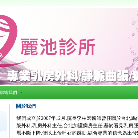
聯絡我們
關於我們
我們成立於2007年12月,院長李柏宏醫師曾任職於台北
般外科,乳房外科主任,台北加護病房主任,基於看見乳房腫
層不斷下降,便以上帝呼召的感動,結合專業的信念為出發