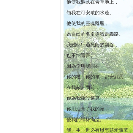
他使我躺臥在青草地上，
領我在可安歇的水邊。
他使我的靈魂甦醒，
為自己的名引導我走義路。
我雖然行過死蔭的幽谷，
也不怕遭害。
因為你與我同在，
你的杖，你的竿，都安慰我。
在我敵人面前，
你為我擺設筵席；
你用油膏了我的頭，
使我的福杯滿溢。
我一生一世必有恩惠慈愛隨著