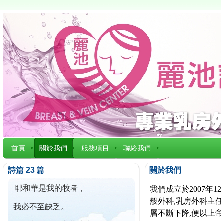
首頁
關於我們
服務項目
聯絡我們
詩篇 23 篇
關於我們
耶和華是我的牧者，
我們成立於2007
般外科,乳房外科主任
我必不至缺乏。
層不斷下降,便以上