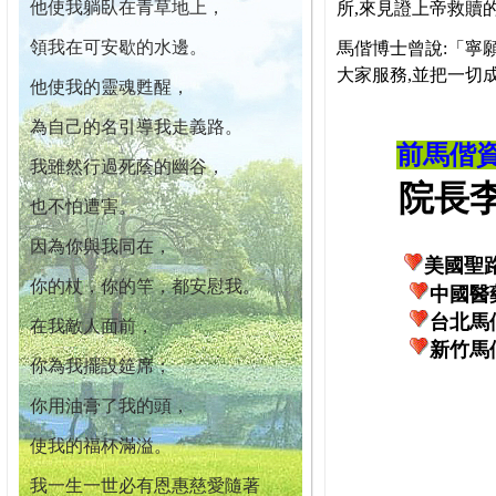
他使我躺臥在青草地上，
所,來見證上帝救贖
領我在可安歇的水邊。
馬偕博士曾說:「寧
大家服務,並把一切
他使我的靈魂甦醒，
為自己的名引導我走義路。
前馬偕
我雖然行過死蔭的幽谷，
院長李柏
也不怕遭害。
因為你與我同在，
美國聖
你的杖，你的竿，都安慰我。
中國醫
台北馬
在我敵人面前，
新竹馬
你為我擺設筵席；
你用油膏了我的頭，
使我的福杯滿溢。
我一生一世必有恩惠慈愛隨著