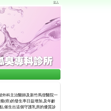
登入
馬偕外科主治醫師及新竹馬偕醫院一
瘤(癌)的發生率日益增加,及年齡
點,催生出這個守護乳房的優質診