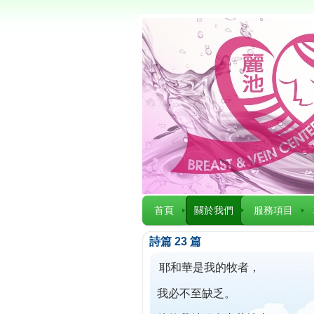
首頁
關於我們
服務項目
詩篇 23 篇
耶和華是我的牧者，
我必不至缺乏。