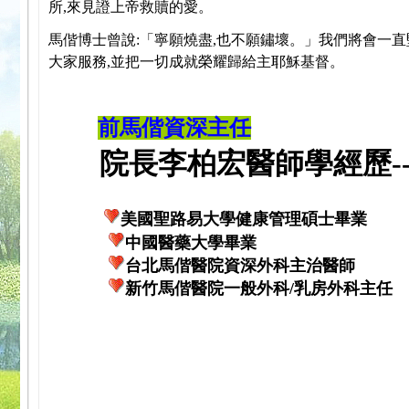
所,來見證上帝救贖的愛。
馬偕博士曾說:「寧願燒盡,也不願鏽壞。」我們將會一直
大家服務,並把一切成就榮耀歸給主耶穌基督。
前馬偕資深主任
院長李柏宏醫師學經歷---
美國聖路易大學健康管理碩士畢業
中國醫藥大學畢業
台北馬偕醫院資深外科主治醫師
新竹馬偕醫院一般外科/乳房外科主任