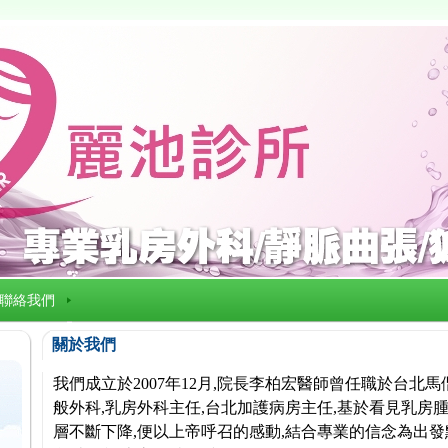
聯絡我們
關於我們
我們成立於2007年12月,院長李柏宏醫師曾任職於台北
般外科,乳房外科主任,台北加護病房主任,基於看見乳房腫
層不斷下降,便以上帝呼召的感動,結合專業的信念為出發