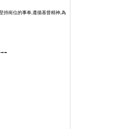
堅持崗位的事奉,遵循基督精神,為
-