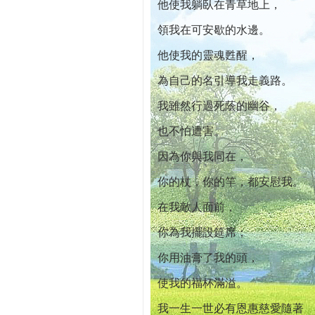
他使我躺臥在青草地上，
領我在可安歇的水邊。
他使我的靈魂甦醒，
為自己的名引導我走義路。
我雖然行過死蔭的幽谷，
也不怕遭害。
因為你與我同在，
你的杖，你的竿，都安慰我。
在我敵人面前，
你為我擺設筵席；
你用油膏了我的頭，
使我的福杯滿溢。
我一生一世必有恩惠慈愛隨著