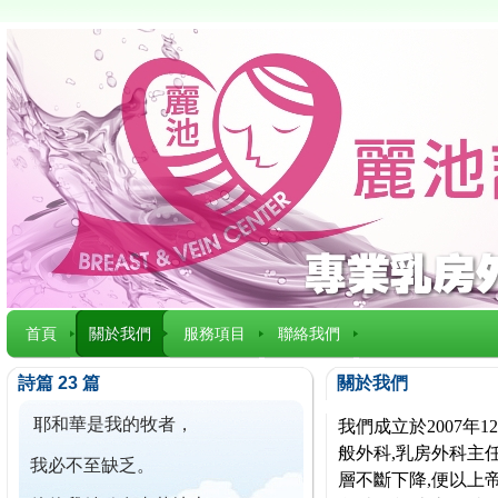
首頁
關於我們
服務項目
聯絡我們
詩篇 23 篇
關於我們
耶和華是我的牧者，
我們成立於2007
般外科,乳房外科主任
我必不至缺乏。
層不斷下降,便以上