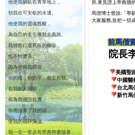
他使我躺臥在青草地上，
所,來見證上帝救贖
領我在可安歇的水邊。
馬偕博士曾說:「寧
大家服務,並把一切
他使我的靈魂甦醒，
為自己的名引導我走義路。
前馬偕
我雖然行過死蔭的幽谷，
院長李柏
也不怕遭害。
因為你與我同在，
美國聖
你的杖，你的竿，都安慰我。
中國醫
台北馬
在我敵人面前，
新竹馬
你為我擺設筵席；
你用油膏了我的頭，
使我的福杯滿溢。
我一生一世必有恩惠慈愛隨著