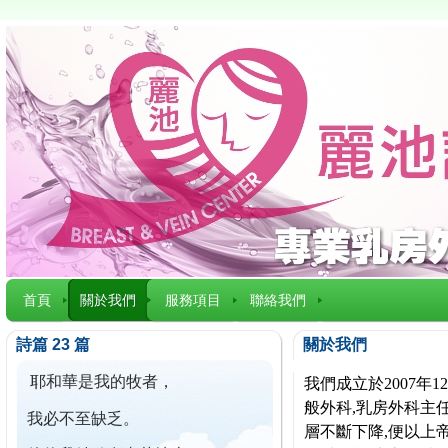
首頁
關於我們
服務項目
聯絡我們
詩篇 23 篇
關於我們
耶和華是我的牧者，
我們成立於2007
般外科,乳房外科主任
我必不至缺乏。
層不斷下降,便以上