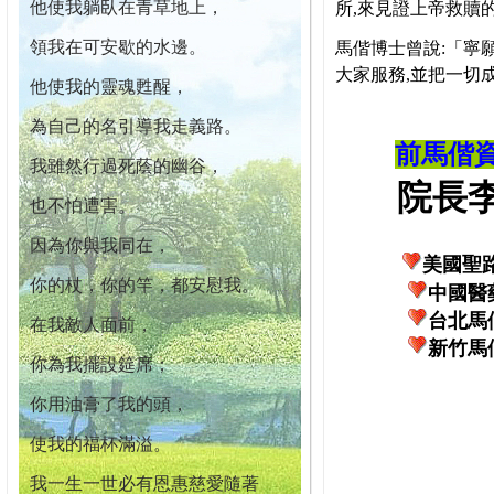
他使我躺臥在青草地上，
所,來見證上帝救贖
領我在可安歇的水邊。
馬偕博士曾說:「寧
大家服務,並把一切
他使我的靈魂甦醒，
為自己的名引導我走義路。
前馬偕
我雖然行過死蔭的幽谷，
院長李柏
也不怕遭害。
因為你與我同在，
美國聖
你的杖，你的竿，都安慰我。
中國醫
台北馬
在我敵人面前，
新竹馬
你為我擺設筵席；
你用油膏了我的頭，
使我的福杯滿溢。
我一生一世必有恩惠慈愛隨著