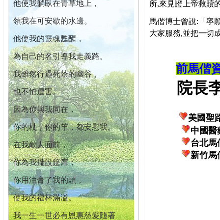
他使我躺臥在青草地上，
所,來見證上帝救贖
領我在可安歇的水邊。
馬偕博士曾說:「寧
大家服務,並把一切
他使我的靈魂甦醒，
為自己的名引導我走義路。
前馬偕
我雖然行過死蔭的幽谷，
院長李柏
也不怕遭害。
因為你與我同在，
美國聖
你的杖，你的竿，都安慰我。
中國醫
台北馬
在我敵人面前，
新竹馬
你為我擺設筵席；
你用油膏了我的頭，
使我的福杯滿溢。
我一生一世必有恩惠慈愛隨著