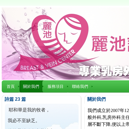
首頁
關於我們
服務項目
聯絡我們
詩篇 23 篇
關於我們
耶和華是我的牧者，
我們成立於2007
般外科,乳房外科主任
我必不至缺乏。
層不斷下降,便以上