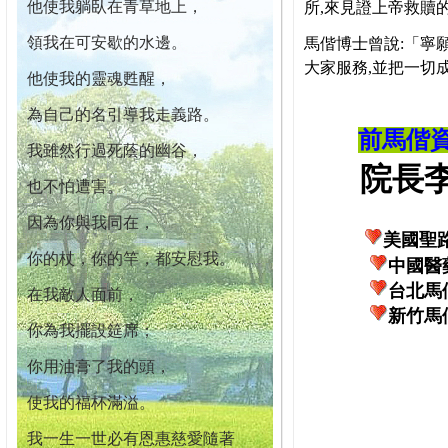
他使我躺臥在青草地上，
所,來見證上帝救贖
領我在可安歇的水邊。
馬偕博士曾說:「寧
大家服務,並把一切
他使我的靈魂甦醒，
為自己的名引導我走義路。
前馬偕
我雖然行過死蔭的幽谷，
院長李柏
也不怕遭害。
因為你與我同在，
美國聖
你的杖，你的竿，都安慰我。
中國醫
台北馬
在我敵人面前，
新竹馬
你為我擺設筵席；
你用油膏了我的頭，
使我的福杯滿溢。
我一生一世必有恩惠慈愛隨著