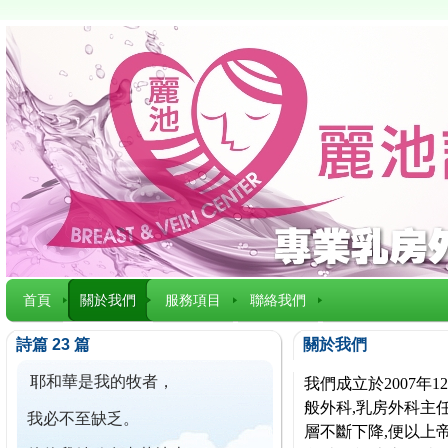
首頁
關於我們
服務項目
聯絡我們
詩篇 23 篇
關於我們
耶和華是我的牧者，
我們成立於2007
般外科,乳房外科主任
我必不至缺乏。
層不斷下降,便以上