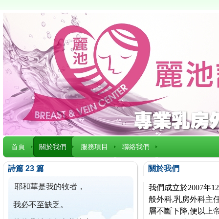
首頁
關於我們
服務項目
聯絡我們
詩篇 23 篇
關於我們
耶和華是我的牧者，
我們成立於2007
般外科,乳房外科主任
我必不至缺乏。
層不斷下降,便以上