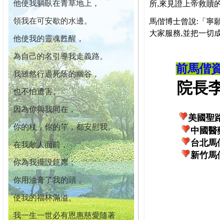
他使我躺臥在青草地上，
所,來見證上帝救贖
領我在可安歇的水邊。
馬偕博士曾說:「寧
大家服務,並把一切
他使我的靈魂甦醒，
為自己的名引導我走義路。
前馬偕
我雖然行過死蔭的幽谷，
院長李柏
也不怕遭害。
因為你與我同在，
美國聖
你的杖，你的竿，都安慰我。
中國醫
台北馬
在我敵人面前，
新竹馬
你為我擺設筵席；
你用油膏了我的頭，
使我的福杯滿溢。
我一生一世必有恩惠慈愛隨著