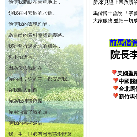
他使我躺臥在青草地上，
所,來見證上帝救贖
領我在可安歇的水邊。
馬偕博士曾說:「寧
大家服務,並把一切
他使我的靈魂甦醒，
為自己的名引導我走義路。
前馬偕
我雖然行過死蔭的幽谷，
院長李柏
也不怕遭害。
因為你與我同在，
美國聖
你的杖，你的竿，都安慰我。
中國醫
台北馬
在我敵人面前，
新竹馬
你為我擺設筵席；
你用油膏了我的頭，
使我的福杯滿溢。
我一生一世必有恩惠慈愛隨著