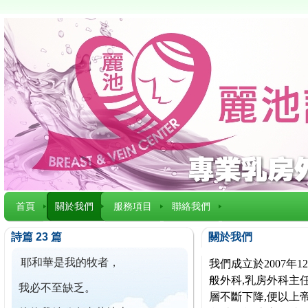
首頁
關於我們
服務項目
聯絡我們
詩篇 23 篇
關於我們
耶和華是我的牧者，
我們成立於2007
般外科,乳房外科主任
我必不至缺乏。
層不斷下降,便以上