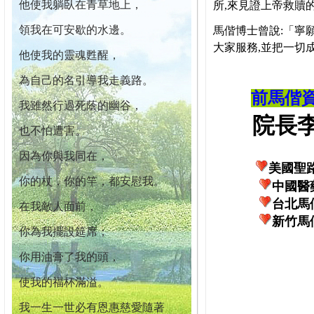
他使我躺臥在青草地上，
所,來見證上帝救贖
領我在可安歇的水邊。
馬偕博士曾說:「寧
大家服務,並把一切
他使我的靈魂甦醒，
為自己的名引導我走義路。
前馬偕
我雖然行過死蔭的幽谷，
院長李柏
也不怕遭害。
因為你與我同在，
美國聖
你的杖，你的竿，都安慰我。
中國醫
台北馬
在我敵人面前，
新竹馬
你為我擺設筵席；
你用油膏了我的頭，
使我的福杯滿溢。
我一生一世必有恩惠慈愛隨著