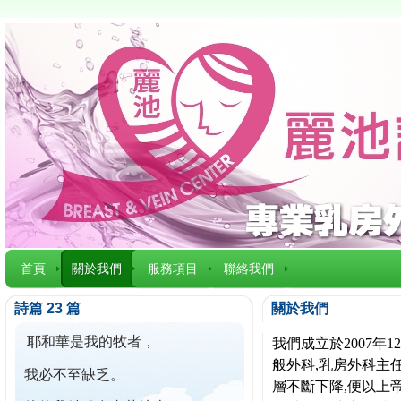
首頁
關於我們
服務項目
聯絡我們
詩篇 23 篇
關於我們
耶和華是我的牧者，
我們成立於2007
般外科,乳房外科主任
我必不至缺乏。
層不斷下降,便以上