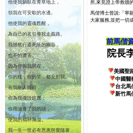
他使我躺臥在青草地上，
所,來見證上帝救贖
領我在可安歇的水邊。
馬偕博士曾說:「寧
大家服務,並把一切
他使我的靈魂甦醒，
為自己的名引導我走義路。
前馬偕
我雖然行過死蔭的幽谷，
院長李柏
也不怕遭害。
因為你與我同在，
美國聖
你的杖，你的竿，都安慰我。
中國醫
台北馬
在我敵人面前，
新竹馬
你為我擺設筵席；
你用油膏了我的頭，
使我的福杯滿溢。
我一生一世必有恩惠慈愛隨著