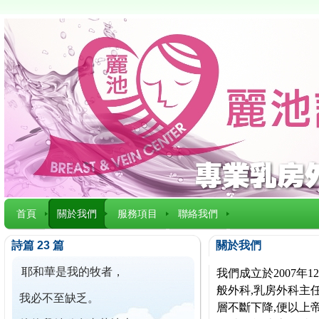
首頁
關於我們
服務項目
聯絡我們
詩篇 23 篇
關於我們
耶和華是我的牧者，
我們成立於2007
般外科,乳房外科主任
我必不至缺乏。
層不斷下降,便以上