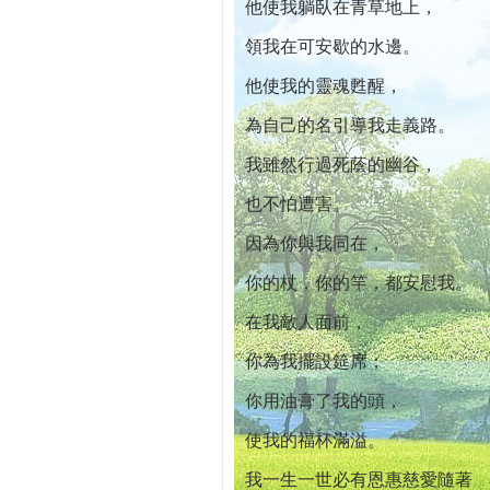
他使我躺臥在青草地上，
領我在可安歇的水邊。
他使我的靈魂甦醒，
為自己的名引導我走義路。
我雖然行過死蔭的幽谷，
也不怕遭害。
因為你與我同在，
你的杖，你的竿，都安慰我。
在我敵人面前，
你為我擺設筵席；
你用油膏了我的頭，
使我的福杯滿溢。
我一生一世必有恩惠慈愛隨著