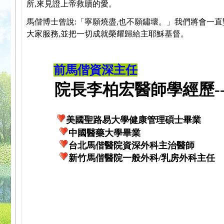
所,來見證上帝救贖的愛。
馬偕博士曾說:「寧願燒盡,也不願鏽壞。」我們將會一直
大家服務,並把一切成就榮耀歸給主耶穌基督。
前馬偕資深主任
院長李柏宏醫師學經歷---
美國聖路易大學健康管理碩士畢業
中國醫藥大學畢業
台北馬偕醫院資深外科主治醫師
新竹馬偕醫院一般外科/乳房外科主任