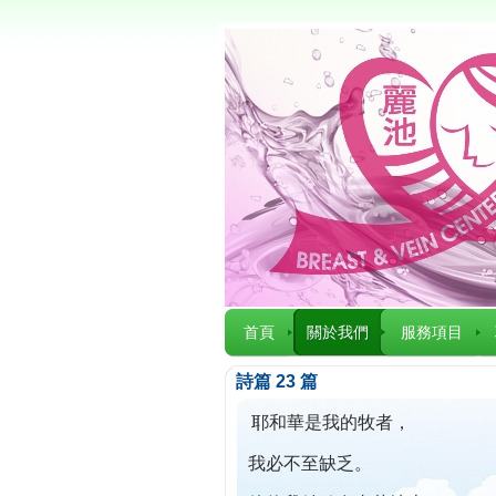
首頁
關於我們
服務項目
詩篇 23 篇
耶和華是我的牧者，
我必不至缺乏。