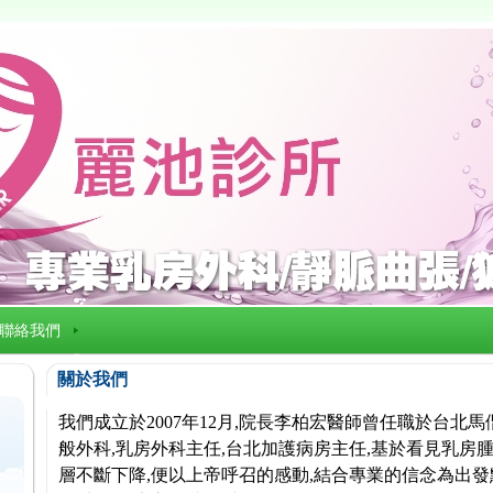
聯絡我們
關於我們
我們成立於2007年12月,院長李柏宏醫師曾任職於台北
般外科,乳房外科主任,台北加護病房主任,基於看見乳房腫
層不斷下降,便以上帝呼召的感動,結合專業的信念為出發