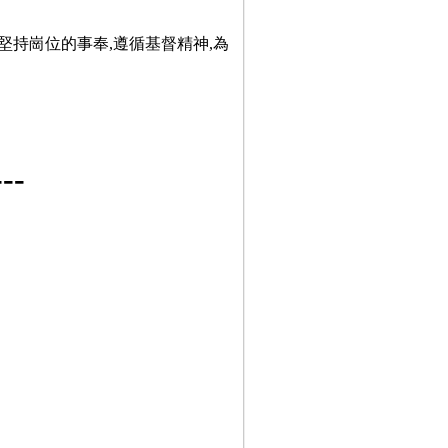
堅持崗位的事奉,遵循基督精神,為
-