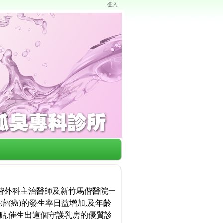
登入
馬偕外科主治醫師及新竹馬偕醫院一
瘤(癌)的發生率日益增加,及年齡
點,催生出這個守護乳房的優質診