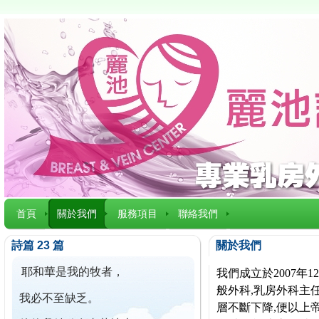
首頁
關於我們
服務項目
聯絡我們
詩篇 23 篇
關於我們
耶和華是我的牧者，
我們成立於2007
般外科,乳房外科主任
我必不至缺乏。
層不斷下降,便以上