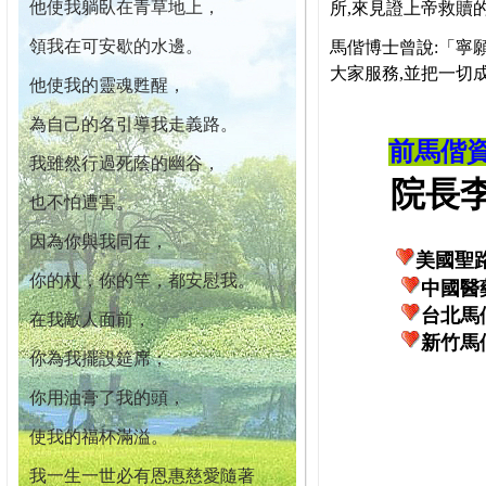
他使我躺臥在青草地上，
所,來見證上帝救贖
領我在可安歇的水邊。
馬偕博士曾說:「寧
大家服務,並把一切
他使我的靈魂甦醒，
為自己的名引導我走義路。
前馬偕
我雖然行過死蔭的幽谷，
院長李柏
也不怕遭害。
因為你與我同在，
美國聖
你的杖，你的竿，都安慰我。
中國醫
台北馬
在我敵人面前，
新竹馬
你為我擺設筵席；
你用油膏了我的頭，
使我的福杯滿溢。
我一生一世必有恩惠慈愛隨著