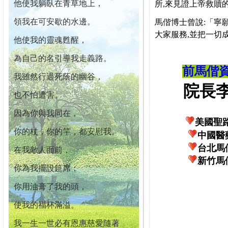
他使我躺臥在青草地上，
所,來見證上帝救贖
領我在可安歇的水邊。
馬偕博士曾說:「寧
大家服務,並把一切
他使我的靈魂甦醒，
為自己的名引導我走義路。
前馬偕
我雖然行過死蔭的幽谷，
院長李柏
也不怕遭害。
因為你與我同在，
美國聖
你的杖，你的竿，都安慰我。
中國醫
台北馬
在我敵人面前，
新竹馬
你為我擺設筵席；
你用油膏了我的頭，
使我的福杯滿溢。
我一生一世必有恩惠慈愛隨著