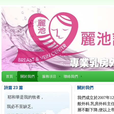
首頁
關於我們
服務項目
聯絡我們
詩篇 23 篇
關於我們
耶和華是我的牧者，
我們成立於2007
般外科,乳房外科主任
我必不至缺乏。
層不斷下降,便以上