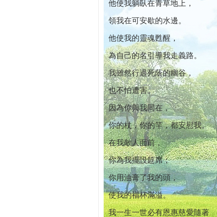
他使我躺臥在青草地上，
領我在可安歇的水邊。
他使我的靈魂甦醒，
為自己的名引導我走義路。
我雖然行過死蔭的幽谷，
也不怕遭害。
因為你與我同在，
你的杖，你的竿，都安慰我。
在我敵人面前，
你為我擺設筵席；
你用油膏了我的頭，
使我的福杯滿溢。
我一生一世必有恩惠慈愛隨著