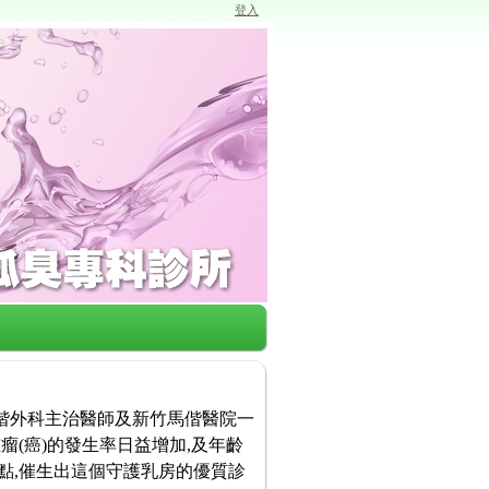
登入
馬偕外科主治醫師及新竹馬偕醫院一
瘤(癌)的發生率日益增加,及年齡
點,催生出這個守護乳房的優質診