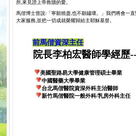
所,來見證上帝救贖的愛。
馬偕博士曾說:「寧願燒盡,也不願鏽壞。」我們將會一直
大家服務,並把一切成就榮耀歸給主耶穌基督。
前馬偕資深主任
院長李柏宏醫師學經歷---
美國聖路易大學健康管理碩士畢業
中國醫藥大學畢業
台北馬偕醫院資深外科主治醫師
新竹馬偕醫院一般外科/乳房外科主任