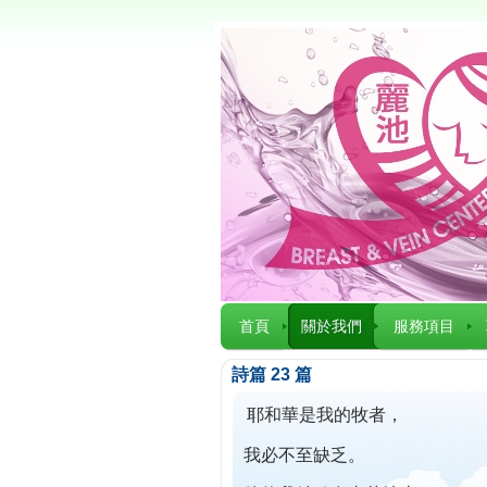
首頁
關於我們
服務項目
詩篇 23 篇
耶和華是我的牧者，
我必不至缺乏。