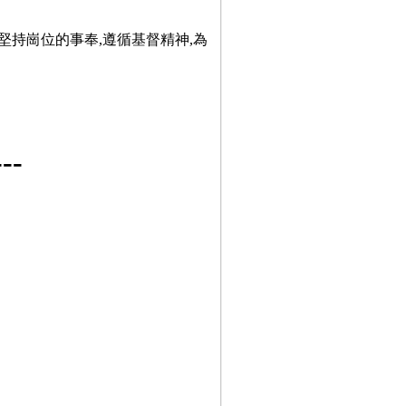
堅持崗位的事奉,遵循基督精神,為
-