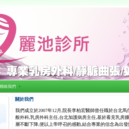
聯絡我們
關於我們
我們成立於2007年12月,院長李柏宏醫師曾任職於台北
般外科,乳房外科主任,台北加護病房主任,基於看見乳房腫
層不斷下降,便以上帝呼召的感動,結合專業的信念為出發