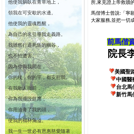
他使我躺臥在青草地上，
所,來見證上帝救贖
領我在可安歇的水邊。
馬偕博士曾說:「寧
大家服務,並把一切
他使我的靈魂甦醒，
為自己的名引導我走義路。
前馬偕
我雖然行過死蔭的幽谷，
院長李柏
也不怕遭害。
因為你與我同在，
美國聖
你的杖，你的竿，都安慰我。
中國醫
台北馬
在我敵人面前，
新竹馬
你為我擺設筵席；
你用油膏了我的頭，
使我的福杯滿溢。
我一生一世必有恩惠慈愛隨著