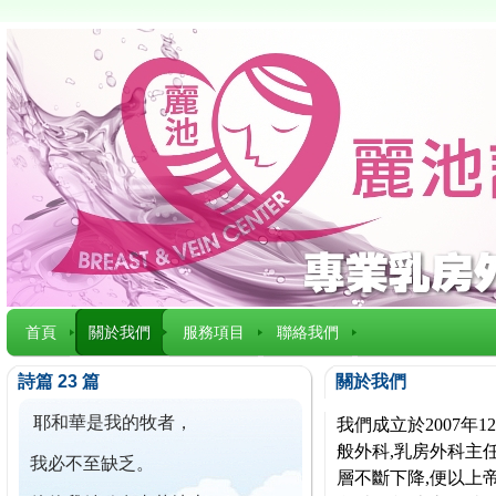
首頁
關於我們
服務項目
聯絡我們
詩篇 23 篇
關於我們
耶和華是我的牧者，
我們成立於2007
般外科,乳房外科主任
我必不至缺乏。
層不斷下降,便以上