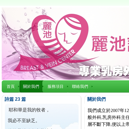
首頁
關於我們
服務項目
聯絡我們
詩篇 23 篇
關於我們
耶和華是我的牧者，
我們成立於2007
般外科,乳房外科主任
我必不至缺乏。
層不斷下降,便以上