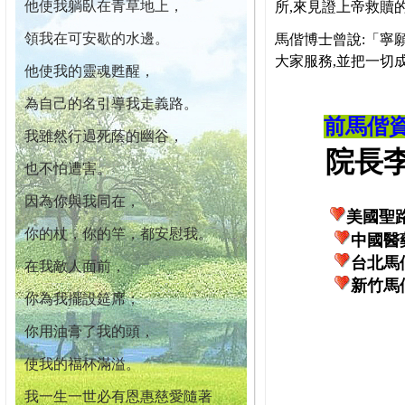
他使我躺臥在青草地上，
所,來見證上帝救贖
領我在可安歇的水邊。
馬偕博士曾說:「寧
大家服務,並把一切
他使我的靈魂甦醒，
為自己的名引導我走義路。
前馬偕
我雖然行過死蔭的幽谷，
院長李柏
也不怕遭害。
因為你與我同在，
美國聖
你的杖，你的竿，都安慰我。
中國醫
台北馬
在我敵人面前，
新竹馬
你為我擺設筵席；
你用油膏了我的頭，
使我的福杯滿溢。
我一生一世必有恩惠慈愛隨著