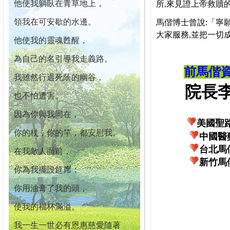
他使我躺臥在青草地上，
所,來見證上帝救贖
領我在可安歇的水邊。
馬偕博士曾說:「寧
大家服務,並把一切
他使我的靈魂甦醒，
為自己的名引導我走義路。
前馬偕
我雖然行過死蔭的幽谷，
院長李柏
也不怕遭害。
因為你與我同在，
美國聖
你的杖，你的竿，都安慰我。
中國醫
台北馬
在我敵人面前，
新竹馬
你為我擺設筵席；
你用油膏了我的頭，
使我的福杯滿溢。
我一生一世必有恩惠慈愛隨著