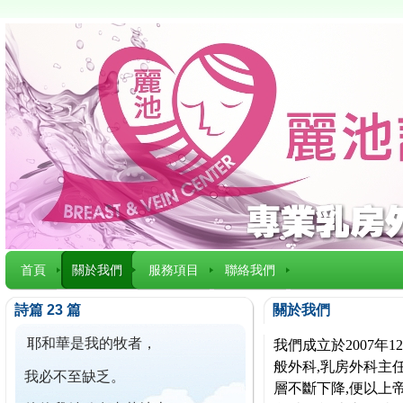
首頁
關於我們
服務項目
聯絡我們
詩篇 23 篇
關於我們
耶和華是我的牧者，
我們成立於2007
般外科,乳房外科主任
我必不至缺乏。
層不斷下降,便以上