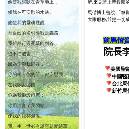
他使我躺臥在青草地上，
所,來見證上帝救贖
領我在可安歇的水邊。
馬偕博士曾說:「寧
大家服務,並把一切
他使我的靈魂甦醒，
為自己的名引導我走義路。
前馬偕
我雖然行過死蔭的幽谷，
院長李柏
也不怕遭害。
因為你與我同在，
美國聖
你的杖，你的竿，都安慰我。
中國醫
台北馬
在我敵人面前，
新竹馬
你為我擺設筵席；
你用油膏了我的頭，
使我的福杯滿溢。
我一生一世必有恩惠慈愛隨著