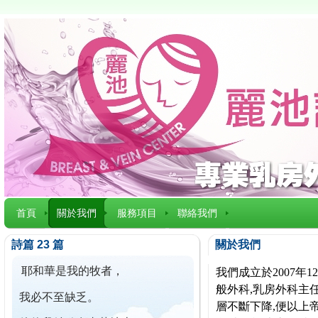
首頁
關於我們
服務項目
聯絡我們
詩篇 23 篇
關於我們
耶和華是我的牧者，
我們成立於2007
般外科,乳房外科主任
我必不至缺乏。
層不斷下降,便以上