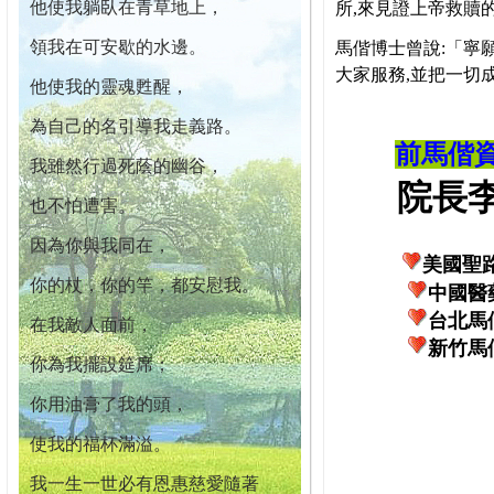
他使我躺臥在青草地上，
所,來見證上帝救贖
領我在可安歇的水邊。
馬偕博士曾說:「寧
大家服務,並把一切
他使我的靈魂甦醒，
為自己的名引導我走義路。
前馬偕
我雖然行過死蔭的幽谷，
院長李柏
也不怕遭害。
因為你與我同在，
美國聖
你的杖，你的竿，都安慰我。
中國醫
台北馬
在我敵人面前，
新竹馬
你為我擺設筵席；
你用油膏了我的頭，
使我的福杯滿溢。
我一生一世必有恩惠慈愛隨著