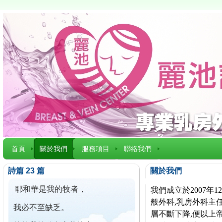
首頁
關於我們
服務項目
聯絡我們
詩篇 23 篇
關於我們
耶和華是我的牧者，
我們成立於2007
般外科,乳房外科主任
我必不至缺乏。
層不斷下降,便以上