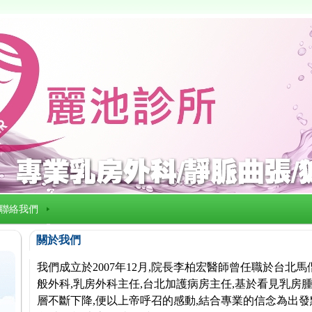
聯絡我們
關於我們
我們成立於2007年12月,院長李柏宏醫師曾任職於台北
般外科,乳房外科主任,台北加護病房主任,基於看見乳房腫
層不斷下降,便以上帝呼召的感動,結合專業的信念為出發