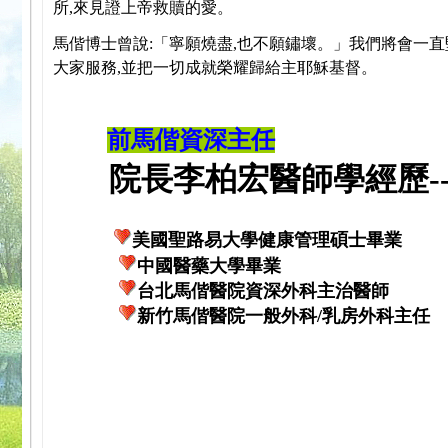
所,來見證上帝救贖的愛。
馬偕博士曾說:「寧願燒盡,也不願鏽壞。」我們將會一直
大家服務,並把一切成就榮耀歸給主耶穌基督。
前馬偕資深主任
院長李柏宏醫師學經歷---
美國聖路易大學健康管理碩士畢業
中國醫藥大學畢業
台北馬偕醫院資深外科主治醫師
新竹馬偕醫院一般外科/乳房外科主任