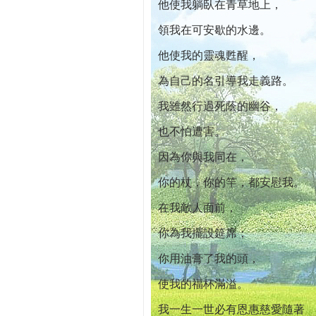
他使我躺臥在青草地上，
領我在可安歇的水邊。
他使我的靈魂甦醒，
為自己的名引導我走義路。
我雖然行過死蔭的幽谷，
也不怕遭害。
因為你與我同在，
你的杖，你的竿，都安慰我。
在我敵人面前，
你為我擺設筵席；
你用油膏了我的頭，
使我的福杯滿溢。
我一生一世必有恩惠慈愛隨著