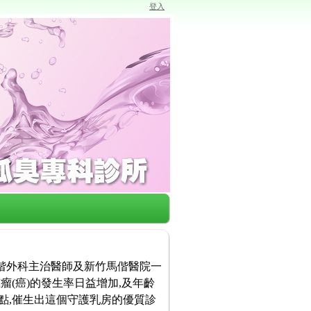
登入
馬偕外科主治醫師及新竹馬偕醫院一
瘤(癌)的發生率日益增加,及年齡
點,催生出這個守護乳房的優質診