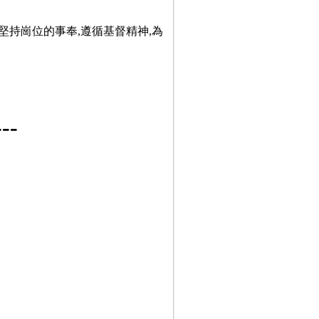
堅持崗位的事奉,遵循基督精神,為
-