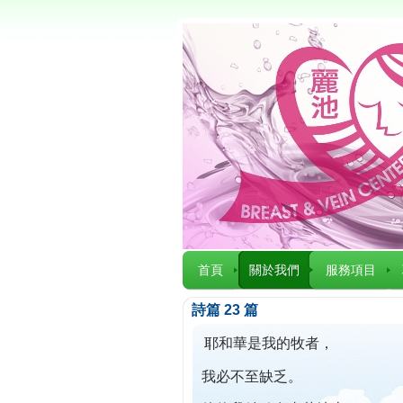
首頁
關於我們
服務項目
詩篇 23 篇
耶和華是我的牧者，
我必不至缺乏。