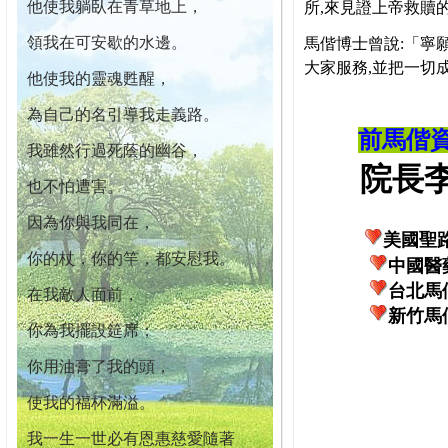
他使我躺臥在青草地上，
所,來見證上帝救贖
領我在可安歇的水邊。
馬偕博士曾說:「寧
大家服務,並把一切
他使我的靈魂甦醒，
為自己的名引導我走義路。
前馬偕
我雖然行過死蔭的幽谷，
院長李柏
也不怕遭害。
因為你與我同在，
美國聖
你的杖，你的竿，都安慰我。
中國醫
台北馬
在我敵人面前，
新竹馬
你為我擺設筵席；
你用油膏了我的頭，
使我的福杯滿溢。
我一生一世必有恩惠慈愛隨著