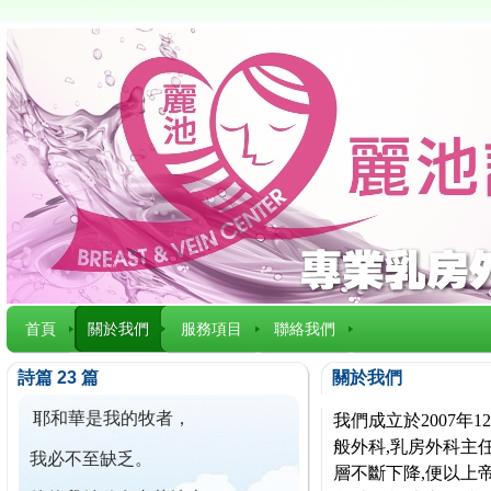
首頁
關於我們
服務項目
聯絡我們
詩篇 23 篇
關於我們
耶和華是我的牧者，
我們成立於2007
般外科,乳房外科主任
我必不至缺乏。
層不斷下降,便以上