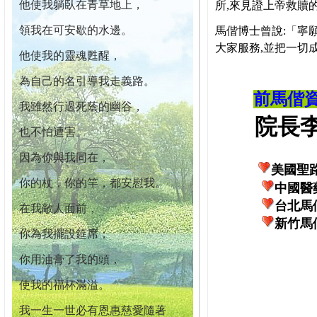
他使我躺臥在青草地上，
所,來見證上帝救贖
領我在可安歇的水邊。
馬偕博士曾說:「寧
大家服務,並把一切
他使我的靈魂甦醒，
為自己的名引導我走義路。
前馬偕
我雖然行過死蔭的幽谷，
院長李柏
也不怕遭害。
因為你與我同在，
美國聖
你的杖，你的竿，都安慰我。
中國醫
台北馬
在我敵人面前，
新竹馬
你為我擺設筵席；
你用油膏了我的頭，
使我的福杯滿溢。
我一生一世必有恩惠慈愛隨著