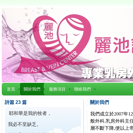
首頁
關於我們
服務項目
聯絡我們
詩篇 23 篇
關於我們
耶和華是我的牧者，
我們成立於2007
般外科,乳房外科主任
我必不至缺乏。
層不斷下降,便以上