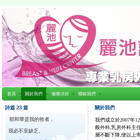
首頁
關於我們
服務項目
聯絡我們
詩篇 23 篇
關於我們
耶和華是我的牧者，
我們成立於2007
般外科,乳房外科主任
我必不至缺乏。
層不斷下降,便以上