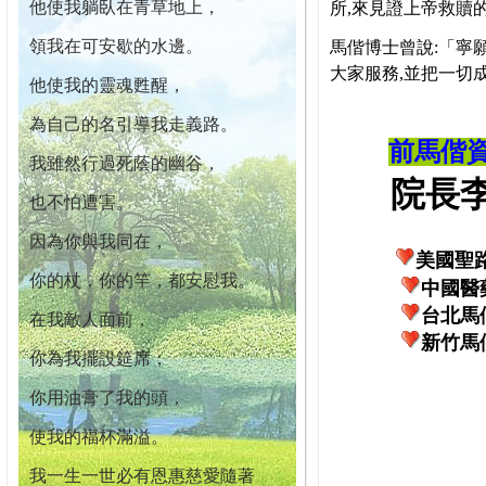
他使我躺臥在青草地上，
所,來見證上帝救贖
領我在可安歇的水邊。
馬偕博士曾說:「寧
大家服務,並把一切
他使我的靈魂甦醒，
為自己的名引導我走義路。
前馬偕
我雖然行過死蔭的幽谷，
院長李柏
也不怕遭害。
因為你與我同在，
美國聖
你的杖，你的竿，都安慰我。
中國醫
台北馬
在我敵人面前，
新竹馬
你為我擺設筵席；
你用油膏了我的頭，
使我的福杯滿溢。
我一生一世必有恩惠慈愛隨著