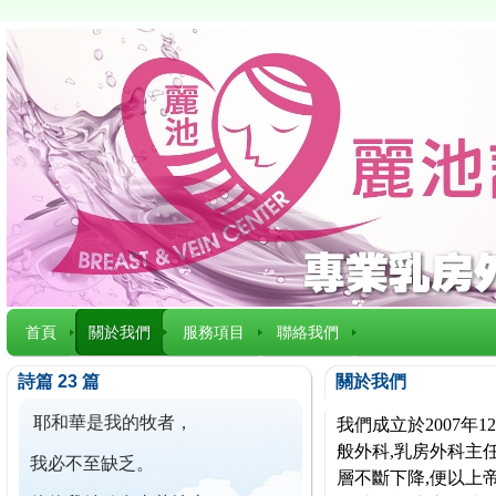
首頁
關於我們
服務項目
聯絡我們
詩篇 23 篇
關於我們
耶和華是我的牧者，
我們成立於2007
般外科,乳房外科主任
我必不至缺乏。
層不斷下降,便以上