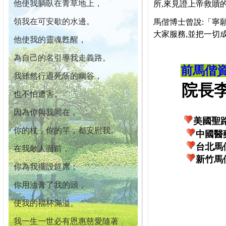
他使我躺臥在青草地上，
所,來見證上帝救贖
領我在可安歇的水邊。
馬偕博士曾說:「寧
大家服務,並把一切
他使我的靈魂甦醒，
為自己的名引導我走義路。
前馬偕
我雖然行過死蔭的幽谷，
院長李柏
也不怕遭害。
因為你與我同在，
美國聖
你的杖，你的竿，都安慰我。
中國醫
台北馬
在我敵人面前，
新竹馬
你為我擺設筵席；
你用油膏了我的頭，
使我的福杯滿溢。
我一生一世必有恩惠慈愛隨著