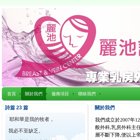
首頁
關於我們
服務項目
聯絡我們
詩篇 23 篇
關於我們
耶和華是我的牧者，
我們成立於2007
般外科,乳房外科主任
我必不至缺乏。
層不斷下降,便以上