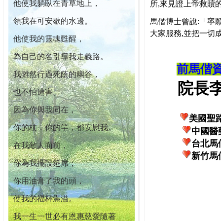
他使我躺臥在青草地上，
所,來見證上帝救贖
領我在可安歇的水邊。
馬偕博士曾說:「寧
大家服務,並把一切
他使我的靈魂甦醒，
為自己的名引導我走義路。
前馬偕
我雖然行過死蔭的幽谷，
院長李柏
也不怕遭害。
因為你與我同在，
美國聖
你的杖，你的竿，都安慰我。
中國醫
台北馬
在我敵人面前，
新竹馬
你為我擺設筵席；
你用油膏了我的頭，
使我的福杯滿溢。
我一生一世必有恩惠慈愛隨著