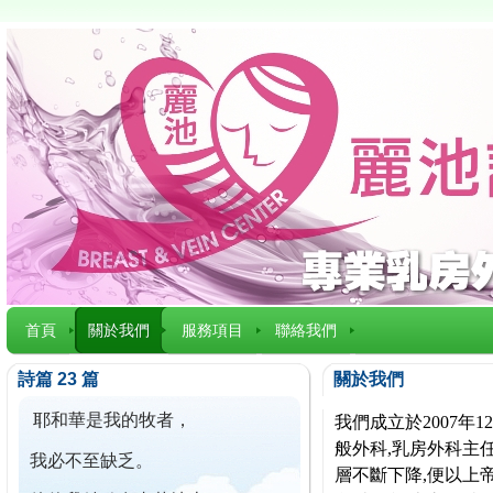
首頁
關於我們
服務項目
聯絡我們
詩篇 23 篇
關於我們
耶和華是我的牧者，
我們成立於2007
般外科,乳房外科主任
我必不至缺乏。
層不斷下降,便以上