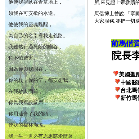
他使我躺臥在青草地上，
所,來見證上帝救贖
領我在可安歇的水邊。
馬偕博士曾說:「寧
大家服務,並把一切
他使我的靈魂甦醒，
為自己的名引導我走義路。
前馬偕
我雖然行過死蔭的幽谷，
院長李柏
也不怕遭害。
因為你與我同在，
美國聖
你的杖，你的竿，都安慰我。
中國醫
台北馬
在我敵人面前，
新竹馬
你為我擺設筵席；
你用油膏了我的頭，
使我的福杯滿溢。
我一生一世必有恩惠慈愛隨著