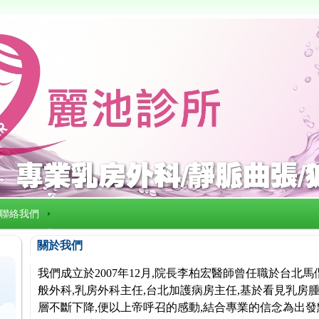
聯絡我們
關於我們
我們成立於2007年12月,院長李柏宏醫師曾任職於台北
般外科,乳房外科主任,台北加護病房主任,基於看見乳房腫
層不斷下降,便以上帝呼召的感動,結合專業的信念為出發