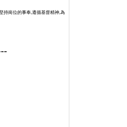
堅持崗位的事奉,遵循基督精神,為
-