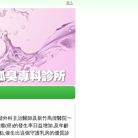
登入
馬偕外科主治醫師及新竹馬偕醫院一
瘤(癌)的發生率日益增加,及年齡
點,催生出這個守護乳房的優質診