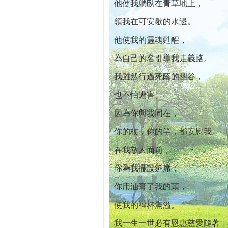
他使我躺臥在青草地上，
領我在可安歇的水邊。
他使我的靈魂甦醒，
為自己的名引導我走義路。
我雖然行過死蔭的幽谷，
也不怕遭害。
因為你與我同在，
你的杖，你的竿，都安慰我。
在我敵人面前，
你為我擺設筵席；
你用油膏了我的頭，
使我的福杯滿溢。
我一生一世必有恩惠慈愛隨著