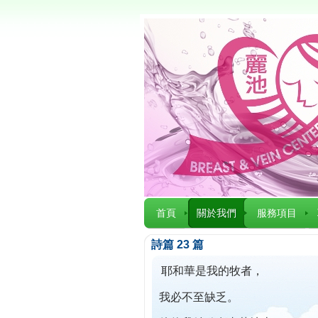
首頁
關於我們
服務項目
詩篇 23 篇
耶和華是我的牧者，
我必不至缺乏。