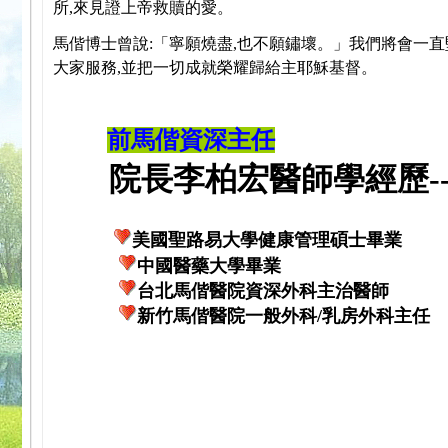
所,來見證上帝救贖的愛。
馬偕博士曾說:「寧願燒盡,也不願鏽壞。」我們將會一直
大家服務,並把一切成就榮耀歸給主耶穌基督。
前馬偕資深主任
院長李柏宏醫師學經歷---
美國聖路易大學健康管理碩士畢業
中國醫藥大學畢業
台北馬偕醫院資深外科主治醫師
新竹馬偕醫院一般外科/乳房外科主任