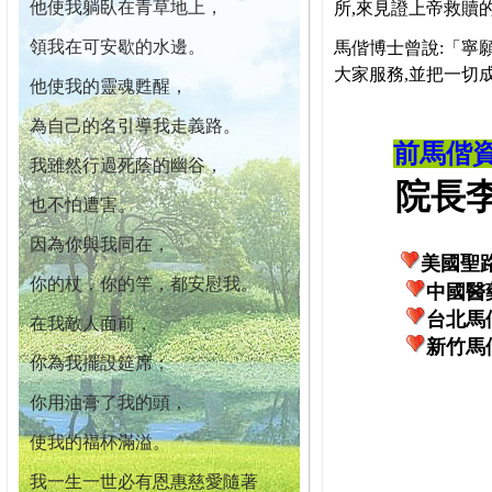
他使我躺臥在青草地上，
所,來見證上帝救贖
領我在可安歇的水邊。
馬偕博士曾說:「寧
大家服務,並把一切
他使我的靈魂甦醒，
為自己的名引導我走義路。
前馬偕
我雖然行過死蔭的幽谷，
院長李柏
也不怕遭害。
因為你與我同在，
美國聖
你的杖，你的竿，都安慰我。
中國醫
台北馬
在我敵人面前，
新竹馬
你為我擺設筵席；
你用油膏了我的頭，
使我的福杯滿溢。
我一生一世必有恩惠慈愛隨著