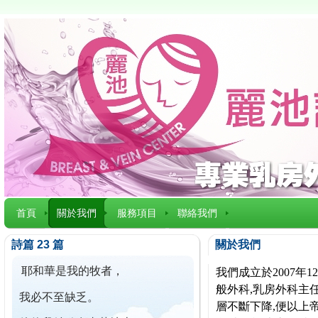
首頁
關於我們
服務項目
聯絡我們
詩篇 23 篇
關於我們
耶和華是我的牧者，
我們成立於2007
般外科,乳房外科主任
我必不至缺乏。
層不斷下降,便以上