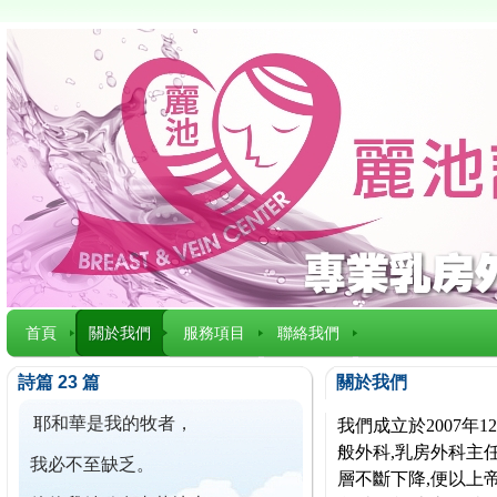
首頁
關於我們
服務項目
聯絡我們
詩篇 23 篇
關於我們
耶和華是我的牧者，
我們成立於2007
般外科,乳房外科主任
我必不至缺乏。
層不斷下降,便以上