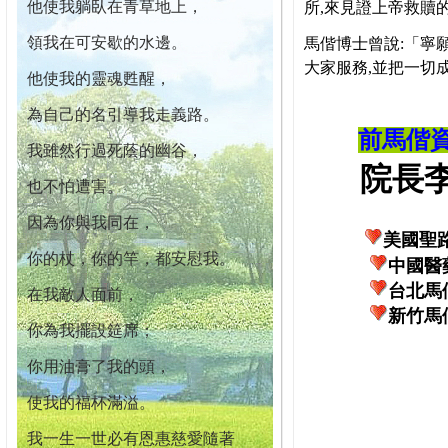
他使我躺臥在青草地上，
所,來見證上帝救贖
領我在可安歇的水邊。
馬偕博士曾說:「寧
大家服務,並把一切
他使我的靈魂甦醒，
為自己的名引導我走義路。
前馬偕
我雖然行過死蔭的幽谷，
院長李柏
也不怕遭害。
因為你與我同在，
美國聖
你的杖，你的竿，都安慰我。
中國醫
台北馬
在我敵人面前，
新竹馬
你為我擺設筵席；
你用油膏了我的頭，
使我的福杯滿溢。
我一生一世必有恩惠慈愛隨著