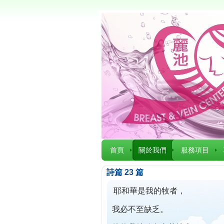
首頁
關於我們
服務項目
詩篇 23 篇
耶和華是我的牧者，
我必不至缺乏。