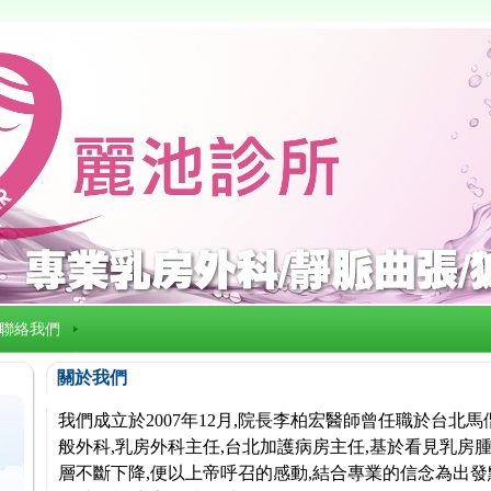
聯絡我們
關於我們
我們成立於2007年12月,院長李柏宏醫師曾任職於台北
般外科,乳房外科主任,台北加護病房主任,基於看見乳房腫
層不斷下降,便以上帝呼召的感動,結合專業的信念為出發