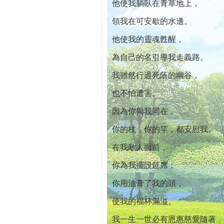
他使我躺臥在青草地上，
領我在可安歇的水邊。
他使我的靈魂甦醒，
為自己的名引導我走義路。
我雖然行過死蔭的幽谷，
也不怕遭害。
因為你與我同在，
你的杖，你的竿，都安慰我。
在我敵人面前，
你為我擺設筵席；
你用油膏了我的頭，
使我的福杯滿溢。
我一生一世必有恩惠慈愛隨著