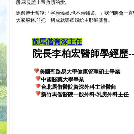
所,來見證上帝救贖的愛。
馬偕博士曾說:「寧願燒盡,也不願鏽壞。」我們將會一直
大家服務,並把一切成就榮耀歸給主耶穌基督。
前馬偕資深主任
院長李柏宏醫師學經歷---
美國聖路易大學健康管理碩士畢業
中國醫藥大學畢業
台北馬偕醫院資深外科主治醫師
新竹馬偕醫院一般外科/乳房外科主任