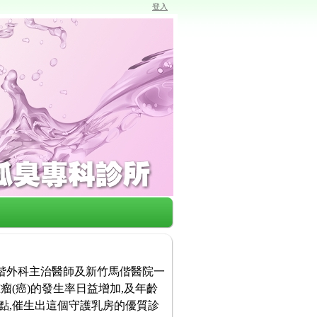
登入
馬偕外科主治醫師及新竹馬偕醫院一
瘤(癌)的發生率日益增加,及年齡
點,催生出這個守護乳房的優質診