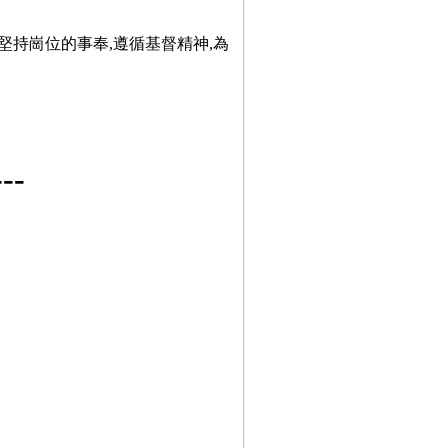
堅持崗位的事奉,遵循基督精神,為
-