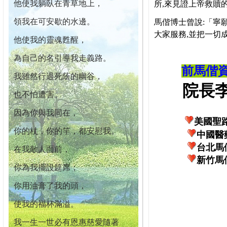
他使我躺臥在青草地上，
所,來見證上帝救贖
領我在可安歇的水邊。
馬偕博士曾說:「寧
大家服務,並把一切
他使我的靈魂甦醒，
為自己的名引導我走義路。
前馬偕
我雖然行過死蔭的幽谷，
院長李柏
也不怕遭害。
因為你與我同在，
美國聖
你的杖，你的竿，都安慰我。
中國醫
台北馬
在我敵人面前，
新竹馬
你為我擺設筵席；
你用油膏了我的頭，
使我的福杯滿溢。
我一生一世必有恩惠慈愛隨著