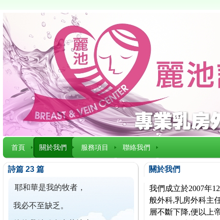
首頁
關於我們
服務項目
聯絡我們
詩篇 23 篇
關於我們
耶和華是我的牧者，
我們成立於2007
般外科,乳房外科主任
我必不至缺乏。
層不斷下降,便以上