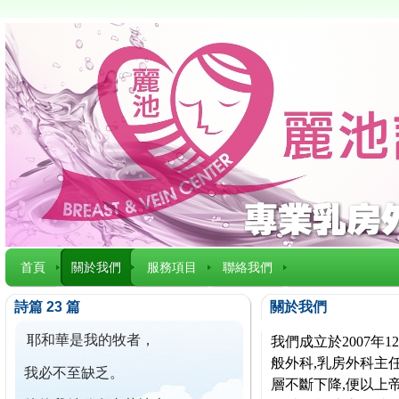
首頁
關於我們
服務項目
聯絡我們
詩篇 23 篇
關於我們
耶和華是我的牧者，
我們成立於2007
般外科,乳房外科主任
我必不至缺乏。
層不斷下降,便以上