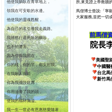
他使我躺臥在青草地上，
所,來見證上帝救贖
領我在可安歇的水邊。
馬偕博士曾說:「寧
大家服務,並把一切
他使我的靈魂甦醒，
為自己的名引導我走義路。
前馬偕
我雖然行過死蔭的幽谷，
院長李柏
也不怕遭害。
因為你與我同在，
美國聖
你的杖，你的竿，都安慰我。
中國醫
台北馬
在我敵人面前，
新竹馬
你為我擺設筵席；
你用油膏了我的頭，
使我的福杯滿溢。
我一生一世必有恩惠慈愛隨著