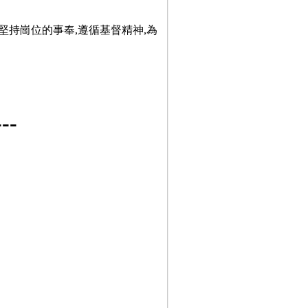
堅持崗位的事奉,遵循基督精神,為
-