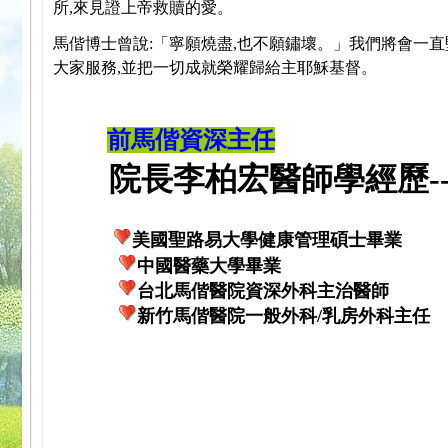
所,來見證上帝救贖的愛。
馬偕博士曾說:「寧願燒盡,也不願鏽壞。」我們將會一直
大家服務,並把一切成就榮耀歸給主耶穌基督。
前馬偕資深主任
院長李柏宏醫師學經歷---
美國聖路易大學健康管理碩士畢業
中國醫藥大學畢業
台北馬偕醫院資深外科主治醫師
新竹馬偕醫院一般外科/乳房外科主任