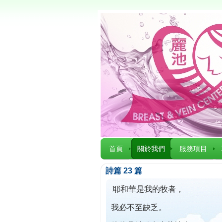
首頁
關於我們
服務項目
詩篇 23 篇
耶和華是我的牧者，
我必不至缺乏。