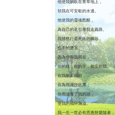
他使我躺臥在青草地上，
領我在可安歇的水邊。
他使我的靈魂甦醒，
為自己的名引導我走義路。
我雖然行過死蔭的幽谷，
也不怕遭害。
因為你與我同在，
你的杖，你的竿，都安慰我。
在我敵人面前，
你為我擺設筵席；
你用油膏了我的頭，
使我的福杯滿溢。
我一生一世必有恩惠慈愛隨著