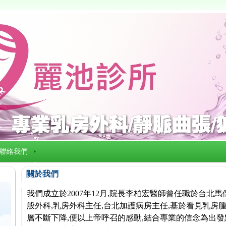
聯絡我們
關於我們
我們成立於2007年12月,院長李柏宏醫師曾任職於台北
般外科,乳房外科主任,台北加護病房主任,基於看見乳房腫
層不斷下降,便以上帝呼召的感動,結合專業的信念為出發