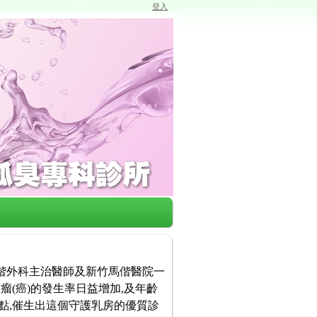
登入
馬偕外科主治醫師及新竹馬偕醫院一
瘤(癌)的發生率日益增加,及年齡
點,催生出這個守護乳房的優質診