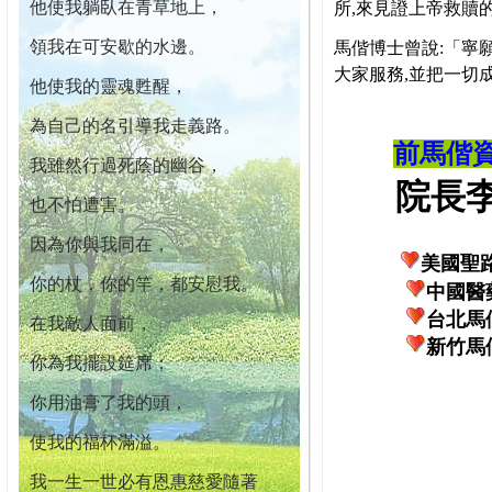
他使我躺臥在青草地上，
所,來見證上帝救贖
領我在可安歇的水邊。
馬偕博士曾說:「寧
大家服務,並把一切
他使我的靈魂甦醒，
為自己的名引導我走義路。
前馬偕
我雖然行過死蔭的幽谷，
院長李柏
也不怕遭害。
因為你與我同在，
美國聖
你的杖，你的竿，都安慰我。
中國醫
台北馬
在我敵人面前，
新竹馬
你為我擺設筵席；
你用油膏了我的頭，
使我的福杯滿溢。
我一生一世必有恩惠慈愛隨著