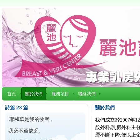
首頁
關於我們
服務項目
聯絡我們
詩篇 23 篇
關於我們
耶和華是我的牧者，
我們成立於2007
般外科,乳房外科主任
我必不至缺乏。
層不斷下降,便以上