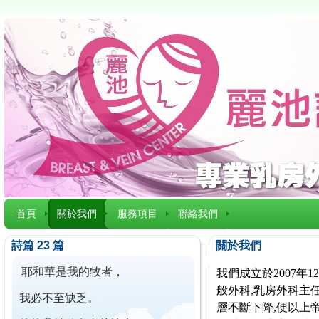
首頁
關於我們
服務項目
聯絡我們
詩篇 23 篇
關於我們
耶和華是我的牧者，
我們成立於2007
般外科,乳房外科主任
我必不至缺乏。
層不斷下降,便以上