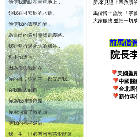
他使我躺臥在青草地上，
所,來見證上帝救贖
領我在可安歇的水邊。
馬偕博士曾說:「寧
大家服務,並把一切
他使我的靈魂甦醒，
為自己的名引導我走義路。
前馬偕
我雖然行過死蔭的幽谷，
院長李柏
也不怕遭害。
因為你與我同在，
美國聖
你的杖，你的竿，都安慰我。
中國醫
台北馬
在我敵人面前，
新竹馬
你為我擺設筵席；
你用油膏了我的頭，
使我的福杯滿溢。
我一生一世必有恩惠慈愛隨著