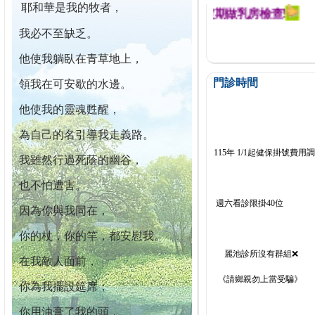
耶和華是我的牧者，
迄今已篩檢出1700位乳癌患者,提醒您定期做乳房檢查!
我必不至缺乏。
他使我躺臥在青草地上，
門診時間
領我在可安歇的水邊。
他使我的靈魂甦醒，
為自己的名引導我走義路。
115年 1/1起健保掛號費用
我雖然行過死蔭的幽谷，
也不怕遭害。
週六看診限掛40位
因為你與我同在，
你的杖，你的竿，都安慰我。
麗池診所沒有群組❌
在我敵人面前，
《請鄉親勿上當受騙》
你為我擺設筵席；
你用油膏了我的頭，