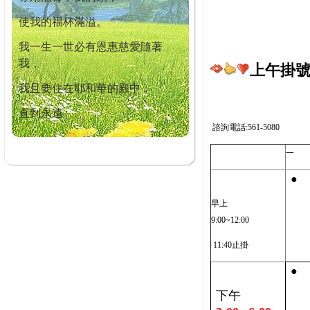
使我的福杯滿溢。
我一生一世必有恩惠慈愛隨著
我，
上午掛號截
我且要住在耶和華的殿中，
直到永遠。
諮詢電話:561-5080
一
●
早上
9:00~12:00
11:40止掛
●
下午