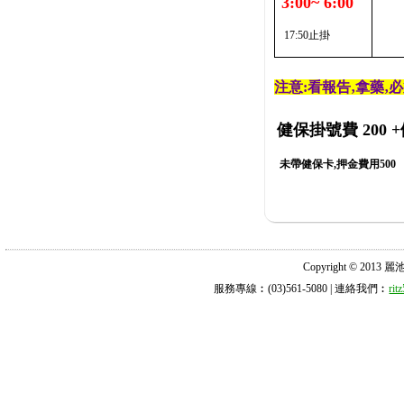
3:00~ 6:00
17:50止掛
注意:看報告‚拿藥‚
健保掛號費 200
+
未帶健保卡,押金費用500
Copyright © 2013 麗池診所
服務專線︰(03)561-5080 | 連絡我們︰
ri