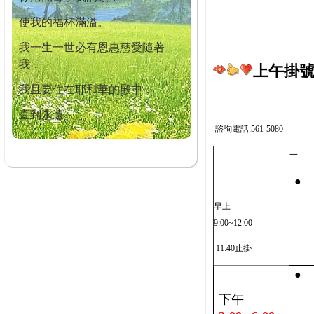
使我的福杯滿溢。
我一生一世必有恩惠慈愛隨著
我，
上午掛號截
我且要住在耶和華的殿中，
直到永遠。
諮詢電話:561-5080
一
●
早上
9:00~12:00
11:40止掛
●
下午