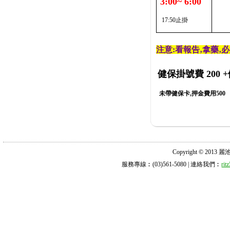
3:00~ 6:00
17:50止掛
注意:看報告‚拿藥‚
健保掛號費 200
+
未帶健保卡,押金費用500
Copyright © 2013 麗池診所
服務專線︰(03)561-5080 | 連絡我們︰
ri