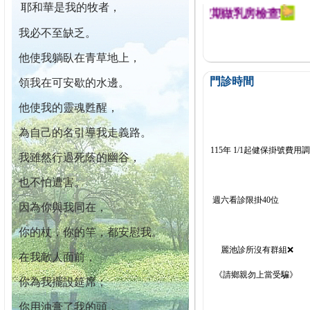
耶和華是我的牧者，
迄今已篩檢出1700位乳癌患者,提醒您定期做乳房檢查!
我必不至缺乏。
他使我躺臥在青草地上，
門診時間
領我在可安歇的水邊。
他使我的靈魂甦醒，
為自己的名引導我走義路。
115年 1/1起健保掛號費用
我雖然行過死蔭的幽谷，
也不怕遭害。
週六看診限掛40位
因為你與我同在，
你的杖，你的竿，都安慰我。
麗池診所沒有群組❌
在我敵人面前，
《請鄉親勿上當受騙》
你為我擺設筵席；
你用油膏了我的頭，