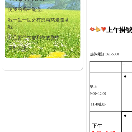
使我的福杯滿溢。
我一生一世必有恩惠慈愛隨著
我，
上午掛號截
我且要住在耶和華的殿中，
直到永遠。
諮詢電話:561-5080
一
●
早上
9:00~12:00
11:40止掛
●
下午