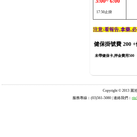
3:00~ 6:00
17:50止掛
注意:看報告‚拿藥‚
健保掛號費 200
+
未帶健保卡,押金費用500
Copyright © 2013 麗池診所
服務專線︰(03)561-5080 | 連絡我們︰
ri