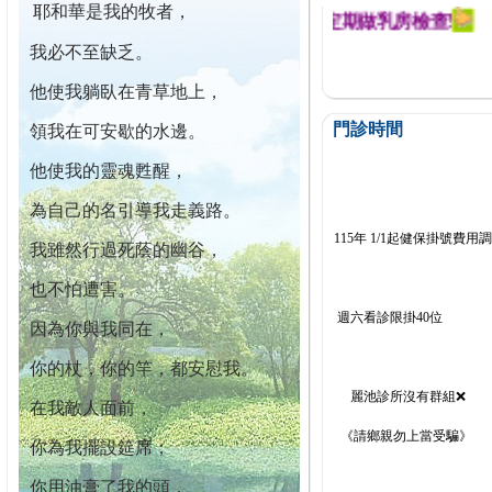
耶和華是我的牧者，
幕迄今已篩檢出1700位乳癌患者,提醒您定期做乳房檢查!
我必不至缺乏。
他使我躺臥在青草地上，
門診時間
領我在可安歇的水邊。
他使我的靈魂甦醒，
為自己的名引導我走義路。
115年 1/1起健保掛號費用
我雖然行過死蔭的幽谷，
也不怕遭害。
週六看診限掛40位
因為你與我同在，
你的杖，你的竿，都安慰我。
麗池診所沒有群組❌
在我敵人面前，
《請鄉親勿上當受騙》
你為我擺設筵席；
你用油膏了我的頭，