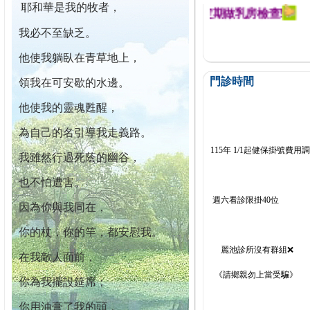
耶和華是我的牧者，
迄今已篩檢出1700位乳癌患者,提醒您定期做乳房檢查!
我必不至缺乏。
他使我躺臥在青草地上，
門診時間
領我在可安歇的水邊。
他使我的靈魂甦醒，
為自己的名引導我走義路。
115年 1/1起健保掛號費用
我雖然行過死蔭的幽谷，
也不怕遭害。
週六看診限掛40位
因為你與我同在，
你的杖，你的竿，都安慰我。
麗池診所沒有群組❌
在我敵人面前，
《請鄉親勿上當受騙》
你為我擺設筵席；
你用油膏了我的頭，