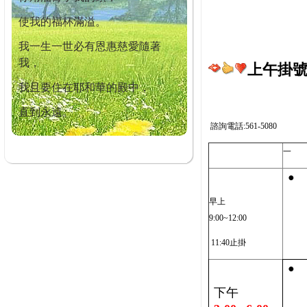
使我的福杯滿溢。
我一生一世必有恩惠慈愛隨著
我，
上午掛號截
我且要住在耶和華的殿中，
直到永遠。
諮詢電話:561-5080
一
●
早上
9:00~12:00
11:40止掛
●
下午