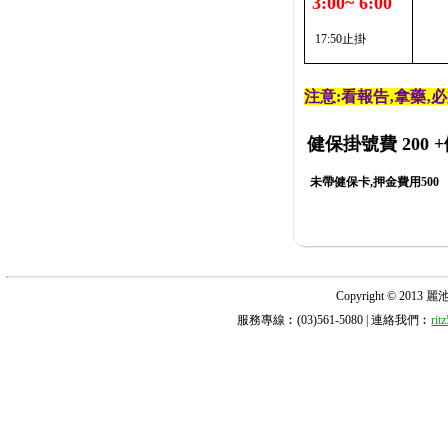
3:00~ 6:00
17:50止掛
注意:看報告‚拿藥‚
健保掛號費 200
+
未帶健保卡,押金費用500
Copyright © 2013 麗池診所
服務專線︰(03)561-5080 | 連絡我們︰
ri