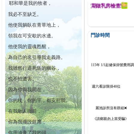
耶和華是我的牧者，
迄今已篩檢出1700位乳癌患者,提醒您定期做乳房檢查!
我必不至缺乏。
他使我躺臥在青草地上，
門診時間
領我在可安歇的水邊。
他使我的靈魂甦醒，
為自己的名引導我走義路。
115年 1/1起健保掛號費用
我雖然行過死蔭的幽谷，
也不怕遭害。
週六看診限掛40位
因為你與我同在，
你的杖，你的竿，都安慰我。
麗池診所沒有群組❌
在我敵人面前，
《請鄉親勿上當受騙》
你為我擺設筵席；
你用油膏了我的頭，