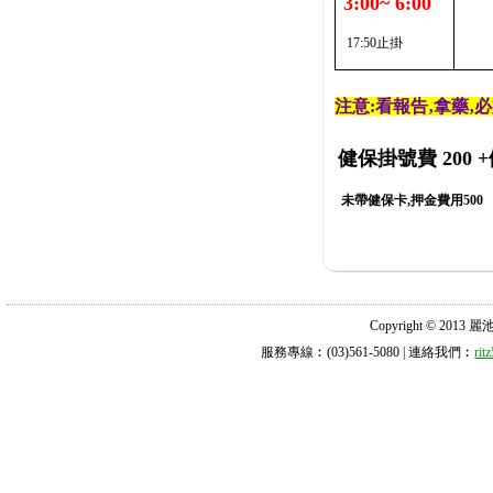
3:00~ 6:00
17:50止掛
注意:看報告‚拿藥‚
健保掛號費 200
+
未帶健保卡,押金費用500
Copyright © 2013 麗池診所
服務專線︰(03)561-5080 | 連絡我們︰
ri