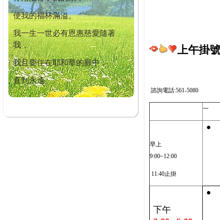
使我的福杯滿溢。
我一生一世必有恩惠慈愛隨著
我，
上午掛號截
我且要住在耶和華的殿中，
直到永遠。
諮詢電話:561-5080
一
●
早上
9:00~12:00
11:40止掛
●
下午