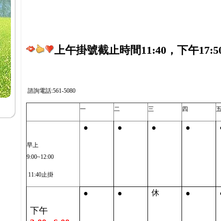
上午掛號截止時間11:40，下午17:5
諮詢電話:561-5080
一
二
三
四
●
●
●
●
早上
9:00~12:00
11:40止掛
●
●
●
休
下午