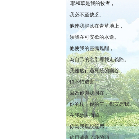
耶和華是我的牧者，
本院自開幕迄今已篩檢出1700位乳癌患者,提
我必不至缺乏。
他使我躺臥在青草地上，
領我在可安歇的水邊。
他使我的靈魂甦醒，
為自己的名引導我走義路。
我雖然行過死蔭的幽谷，
也不怕遭害。
因為你與我同在，
你的杖，你的竿，都安慰我。
在我敵人面前，
你為我擺設筵席；
你用油膏了我的頭，