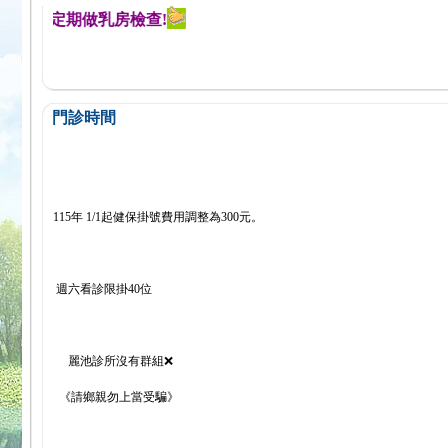
醒您定期做乳房檢查!
門診時間
115年 1/1起健保掛號費用調整為300元。
週六看診限掛40位
麗池診所沒有群組❌
《請鄉親勿上當受騙》