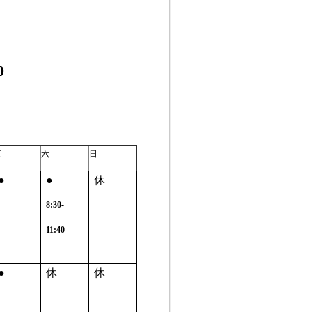
0
五
六
日
●
●
休
8:30-
11:40
●
休
休