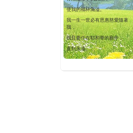
使我的福杯滿溢。
我一生一世必有恩惠慈愛隨著
我，
我且要住在耶和華的殿中，
直到永遠。