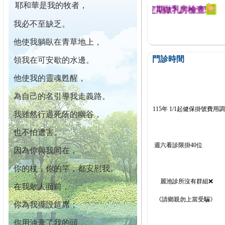
耶和華是我的牧者，
幕迄今已篩檢出1700位乳癌患者,提醒您定期做乳房檢查!
我必不至缺乏。
他使我躺臥在青草地上，
門診時間
領我在可安歇的水邊。
他使我的靈魂甦醒，
為自己的名引導我走義路。
115年 1/1起健保掛號費用
我雖然行過死蔭的幽谷，
也不怕遭害。
週六看診限掛40位
因為你與我同在，
你的杖，你的竿，都安慰我。
麗池診所沒有群組❌
在我敵人面前，
《請鄉親勿上當受騙》
你為我擺設筵席；
你用油膏了我的頭，