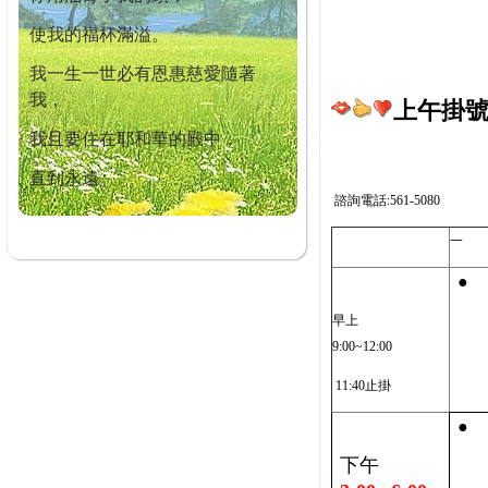
使我的福杯滿溢。
我一生一世必有恩惠慈愛隨著
我，
上午掛號截
我且要住在耶和華的殿中，
直到永遠。
諮詢電話:561-5080
一
●
早上
9:00~12:00
11:40止掛
●
下午