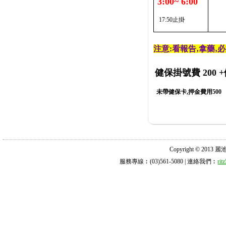
3:00~ 6:00
17:50止掛
注意:看報告‚拿藥‚
健保掛號費 200
+
未帶健保卡,押金費用500
Copyright © 2013 麗池診所
服務專線︰(03)561-5080 | 連絡我們︰
ri