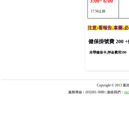
3:00~ 6:00
17:50止掛
注意:看報告‚拿藥‚
健保掛號費 200
+
未帶健保卡,押金費用500
Copyright © 2013 麗池診所
服務專線︰(03)561-5080 | 連絡我們︰
ri