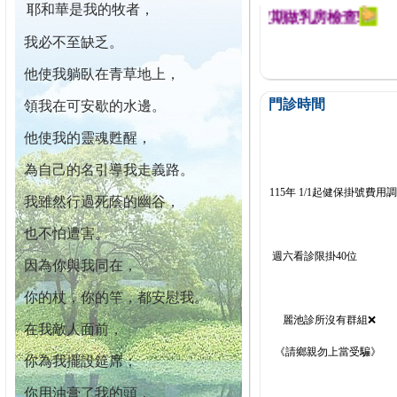
耶和華是我的牧者，
迄今已篩檢出1700位乳癌患者,提醒您定期做乳房檢查!
我必不至缺乏。
他使我躺臥在青草地上，
門診時間
領我在可安歇的水邊。
他使我的靈魂甦醒，
為自己的名引導我走義路。
115年 1/1起健保掛號費用
我雖然行過死蔭的幽谷，
也不怕遭害。
週六看診限掛40位
因為你與我同在，
你的杖，你的竿，都安慰我。
麗池診所沒有群組❌
在我敵人面前，
《請鄉親勿上當受騙》
你為我擺設筵席；
你用油膏了我的頭，