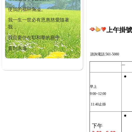
使我的福杯滿溢。
我一生一世必有恩惠慈愛隨著
我，
上午掛號截
我且要住在耶和華的殿中，
直到永遠。
諮詢電話:561-5080
一
●
早上
9:00~12:00
11:40止掛
●
下午